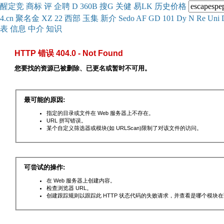
醒
定
竞
商
标
评
企
聘
D
360
B
搜
G
关健
易
LK
历史
价格
4.cn
聚名
金
XZ
22
西部
玉
集
新
介
Se
do
AF
GD
101
Dy
N
Re
Uni
表
信息
中介
知识