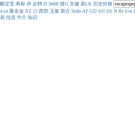
醒
定
竞
商
标
评
企
聘
D
360
B
搜
G
关健
易
LK
历史
价格
4.cn
聚名
金
XZ
22
西部
玉
集
新
介
Se
do
AF
GD
101
Dy
N
Re
Uni
表
信息
中介
知识