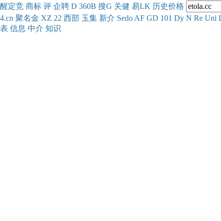
醒
定
竞
商
标
评
企
聘
D
360
B
搜
G
关健
易
LK
历史
价格
4.cn
聚名
金
XZ
22
西部
玉
集
新
介
Se
do
AF
GD
101
Dy
N
Re
Uni
表
信息
中介
知识