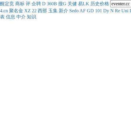
醒
定
竞
商
标
评
企
聘
D
360
B
搜
G
关健
易
LK
历史
价格
4.cn
聚名
金
XZ
22
西部
玉
集
新
介
Se
do
AF
GD
101
Dy
N
Re
Uni
表
信息
中介
知识