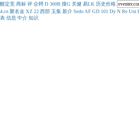
醒
定
竞
商
标
评
企
聘
D
360
B
搜
G
关健
易
LK
历史
价格
4.cn
聚名
金
XZ
22
西部
玉
集
新
介
Se
do
AF
GD
101
Dy
N
Re
Uni
表
信息
中介
知识