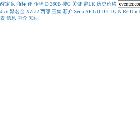
醒
定
竞
商
标
评
企
聘
D
360
B
搜
G
关健
易
LK
历史
价格
4.cn
聚名
金
XZ
22
西部
玉
集
新
介
Se
do
AF
GD
101
Dy
N
Re
Uni
表
信息
中介
知识