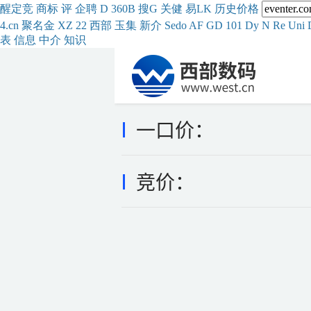
醒
定
竞
商
标
评
企
聘
D
360
B
搜
G
关健
易
LK
历史
价格
4.cn
聚名
金
XZ
22
西部
玉
集
新
介
Se
do
AF
GD
101
Dy
N
Re
Uni
表
信息
中介
知识