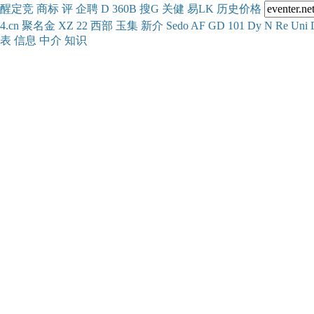
醒
定
竞
商
标
评
企
聘
D
360
B
搜
G
关健
易
LK
历史
价格
4.cn
聚名
金
XZ
22
西部
玉
集
新
介
Se
do
AF
GD
101
Dy
N
Re
Uni
表
信息
中介
知识