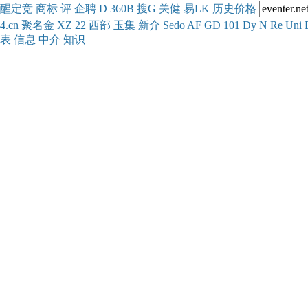
醒
定
竞
商
标
评
企
聘
D
360
B
搜
G
关健
易
LK
历史
价格
4.cn
聚名
金
XZ
22
西部
玉
集
新
介
Se
do
AF
GD
101
Dy
N
Re
Uni
表
信息
中介
知识