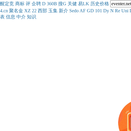
醒
定
竞
商
标
评
企
聘
D
360
B
搜
G
关健
易
LK
历史
价格
4.cn
聚名
金
XZ
22
西部
玉
集
新
介
Se
do
AF
GD
101
Dy
N
Re
Uni
表
信息
中介
知识