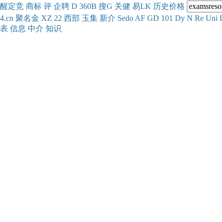
醒
定
竞
商
标
评
企
聘
D
360
B
搜
G
关健
易
LK
历史
价格
4.cn
聚名
金
XZ
22
西部
玉
集
新
介
Se
do
AF
GD
101
Dy
N
Re
Uni
表
信息
中介
知识