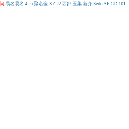
问
易名
易
名
4.cn
聚名
金
XZ
22
西部
玉
集
新
介
Se
do
AF
GD
101