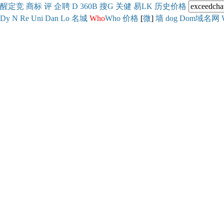
醒
定
竞
商
标
评
企
聘
D
360
B
搜
G
关健
易
LK
历史
价格
Dy
N
Re
Uni
Dan
Lo
名城
Who
Who
价格
[
微
]
墙
dog
Dom域名网