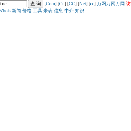
[
Com
] [
Cn
] [
CC
] [
Net
] [
cc
]
万网
万网
万网
访
Whois
新闻
价格
工具
米表
信息
中介
知识