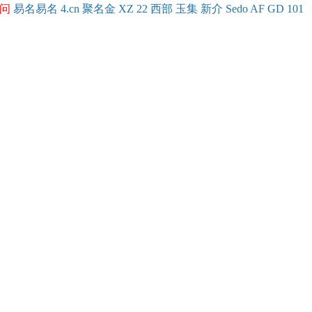
问
易名
易
名
4.cn
聚名
金
XZ
22
西部
玉
集
新
介
Se
do
AF
GD
101