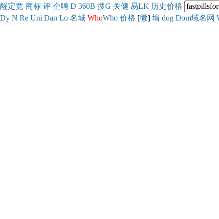
醒
定
竞
商
标
评
企
聘
D
360
B
搜
G
关健
易
LK
历史
价格
Dy
N
Re
Uni
Dan
Lo
名城
Who
Who
价格
[
微
]
墙
dog
Dom域名网