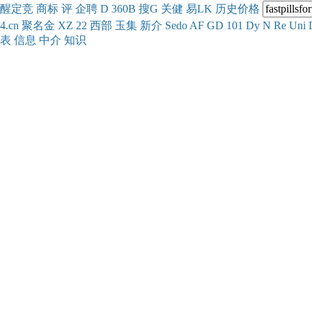
醒
定
竞
商
标
评
企
聘
D
360
B
搜
G
关健
易
LK
历史
价格
4.cn
聚名
金
XZ
22
西部
玉
集
新
介
Se
do
AF
GD
101
Dy
N
Re
Uni
表
信息
中介
知识