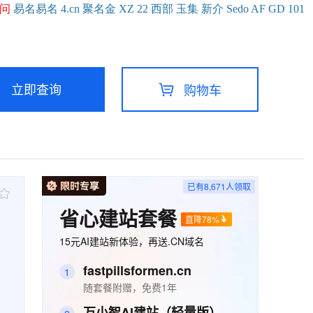
问
易名
易
名
4.cn
聚名
金
XZ
22
西部
玉
集
新
介
Se
do
AF
GD
101