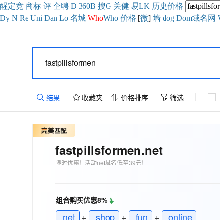
醒
定
竞
商
标
评
企
聘
D
360
B
搜
G
关健
易
LK
历史
价格
Dy
N
Re
Uni
Dan
Lo
名城
Who
Who
价格
[
微
]
墙
dog
Dom域名网