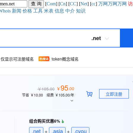
[
Com
] [
Cn
] [
CC
] [
Net
] [
cc
]
万网
万网
万网
访
Whois
新闻
价格
工具
米表
信息
中介
知识