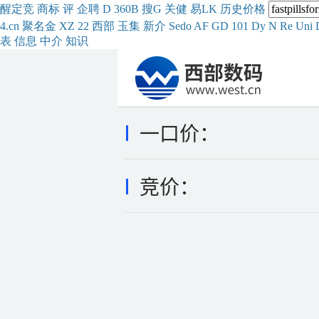
醒
定
竞
商
标
评
企
聘
D
360
B
搜
G
关健
易
LK
历史
价格
4.cn
聚名
金
XZ
22
西部
玉
集
新
介
Se
do
AF
GD
101
Dy
N
Re
Uni
表
信息
中介
知识