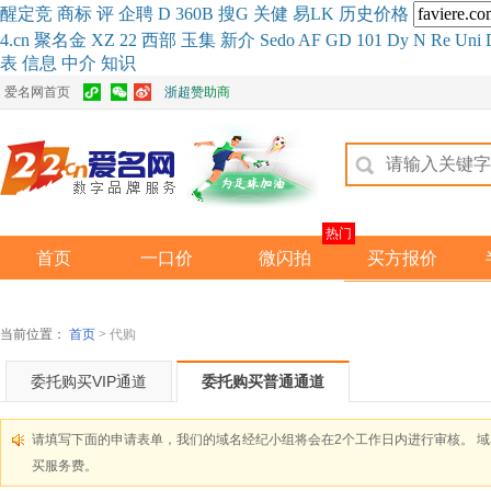
醒
定
竞
商
标
评
企
聘
D
360
B
搜
G
关健
易
LK
历史
价格
4.cn
聚名
金
XZ
22
西部
玉
集
新
介
Se
do
AF
GD
101
Dy
N
Re
Uni
表
信息
中介
知识