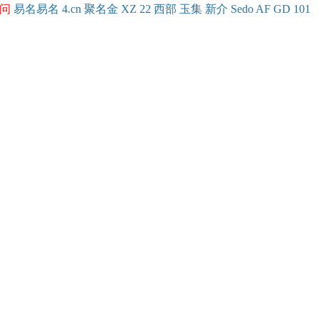
问
易名
易
名
4.cn
聚名
金
XZ
22
西部
玉
集
新
介
Se
do
AF
GD
101