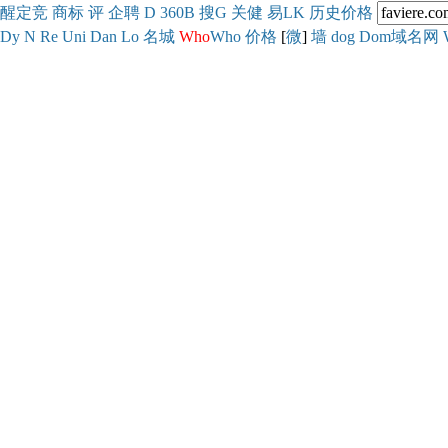
醒
定
竞
商
标
评
企
聘
D
360
B
搜
G
关健
易
LK
历史
价格
Dy
N
Re
Uni
Dan
Lo
名城
Who
Who
价格
[
微
]
墙
dog
Dom域名网