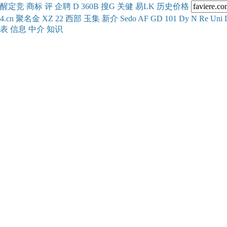
醒
定
竞
商
标
评
企
聘
D
360
B
搜
G
关健
易
LK
历史
价格
4.cn
聚名
金
XZ
22
西部
玉
集
新
介
Se
do
AF
GD
101
Dy
N
Re
Uni
表
信息
中介
知识