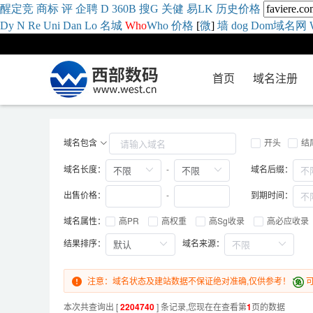
醒
定
竞
商
标
评
企
聘
D
360
B
搜
G
关健
易
LK
历史
价格
Dy
N
Re
Uni
Dan
Lo
名城
Who
Who
价格
[
微
]
墙
dog
Dom域名网