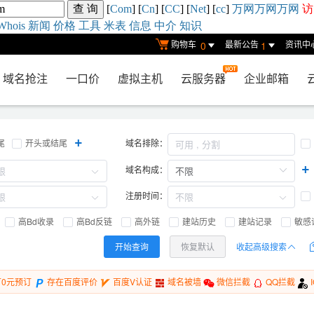
[
Com
] [
Cn
] [
CC
] [
Net
] [
cc
]
万网
万网
万网
访
Whois
新闻
价格
工具
米表
信息
中介
知识