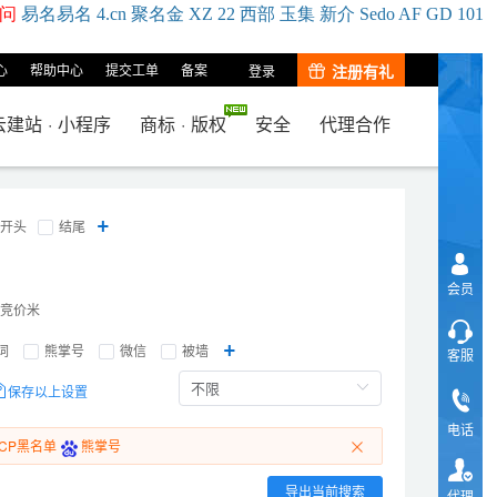
问
易名
易
名
4.cn
聚名
金
XZ
22
西部
玉
集
新
介
Se
do
AF
GD
101