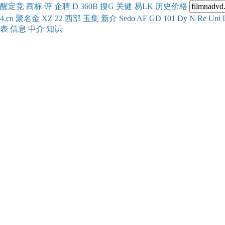
醒
定
竞
商
标
评
企
聘
D
360
B
搜
G
关健
易
LK
历史
价格
4.cn
聚名
金
XZ
22
西部
玉
集
新
介
Se
do
AF
GD
101
Dy
N
Re
Uni
表
信息
中介
知识