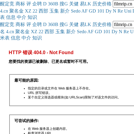
醒
定
竞
商
标
评
企
聘
D
360
B
搜
G
关健
易
LK
历史
价格
4.cn
聚名
金
XZ
22
西部
玉
集
新
介
Se
do
AF
GD
101
Dy
N
Re
Uni
表
信息
中介
知识