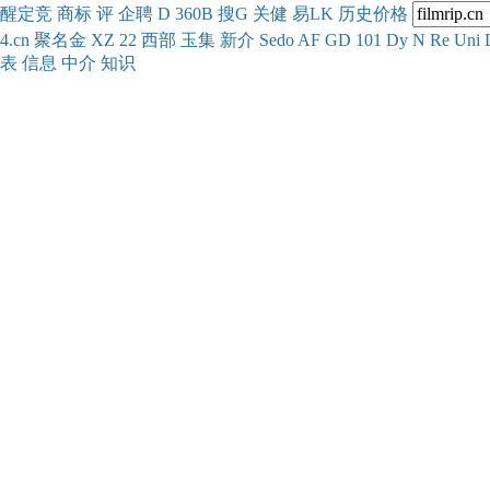
醒
定
竞
商
标
评
企
聘
D
360
B
搜
G
关健
易
LK
历史
价格
4.cn
聚名
金
XZ
22
西部
玉
集
新
介
Se
do
AF
GD
101
Dy
N
Re
Uni
表
信息
中介
知识