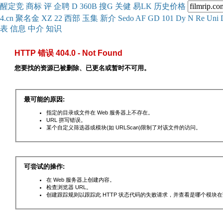
醒
定
竞
商
标
评
企
聘
D
360
B
搜
G
关健
易
LK
历史
价格
4.cn
聚名
金
XZ
22
西部
玉
集
新
介
Se
do
AF
GD
101
Dy
N
Re
Uni
表
信息
中介
知识