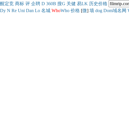
醒
定
竞
商
标
评
企
聘
D
360
B
搜
G
关健
易
LK
历史
价格
Dy
N
Re
Uni
Dan
Lo
名城
Who
Who
价格
[
微
]
墙
dog
Dom域名网