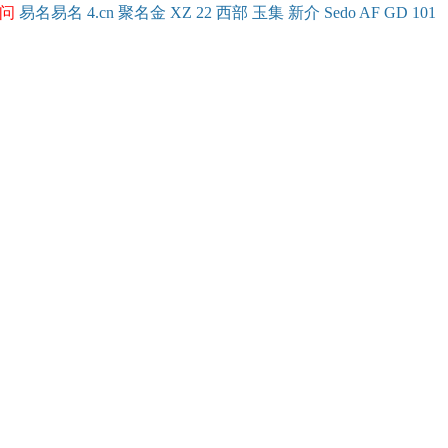
问
易名
易
名
4.cn
聚名
金
XZ
22
西部
玉
集
新
介
Se
do
AF
GD
101