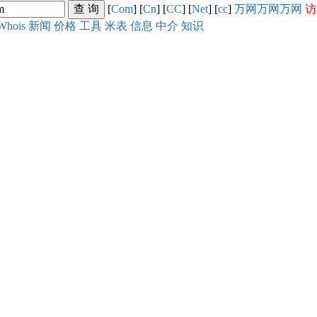
[
Com
] [
Cn
] [
CC
] [
Net
] [
cc
]
万网
万网
万网
访
Whois
新闻
价格
工具
米表
信息
中介
知识