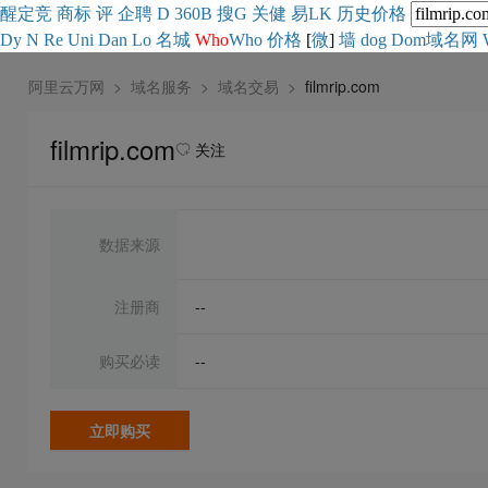
醒
定
竞
商
标
评
企
聘
D
360
B
搜
G
关健
易
LK
历史
价格
Dy
N
Re
Uni
Dan
Lo
名城
Who
Who
价格
[
微
]
墙
dog
Dom域名网