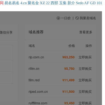
问
易名
易
名
4.cn
聚名
金
XZ
22
西部
玉
集
新
介
Se
do
AF
GD
101