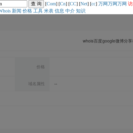
[
Com
] [
Cn
] [
CC
] [
Net
] [
cc
]
万网
万网
万网
访
Whois
新闻
价格
工具
米表
信息
中介
知识