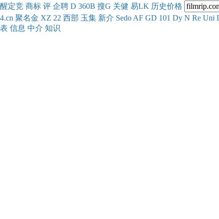
醒
定
竞
商
标
评
企
聘
D
360
B
搜
G
关健
易
LK
历史
价格
4.cn
聚名
金
XZ
22
西部
玉
集
新
介
Se
do
AF
GD
101
Dy
N
Re
Uni
表
信息
中介
知识