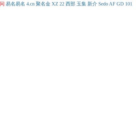
问
易名
易
名
4.cn
聚名
金
XZ
22
西部
玉
集
新
介
Se
do
AF
GD
101