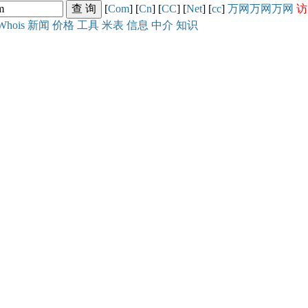
[
Com
] [
Cn
] [
CC
] [
Net
] [
cc
]
万网
万网
万网
访
Whois
新闻
价格
工具
米表
信息
中介
知识