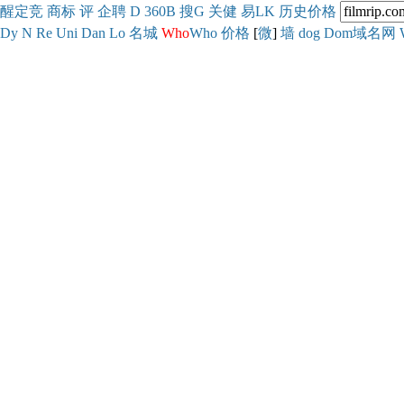
醒
定
竞
商
标
评
企
聘
D
360
B
搜
G
关健
易
LK
历史
价格
Dy
N
Re
Uni
Dan
Lo
名城
Who
Who
价格
[
微
]
墙
dog
Dom域名网