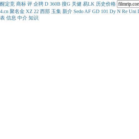
醒
定
竞
商
标
评
企
聘
D
360
B
搜
G
关健
易
LK
历史
价格
4.cn
聚名
金
XZ
22
西部
玉
集
新
介
Se
do
AF
GD
101
Dy
N
Re
Uni
表
信息
中介
知识