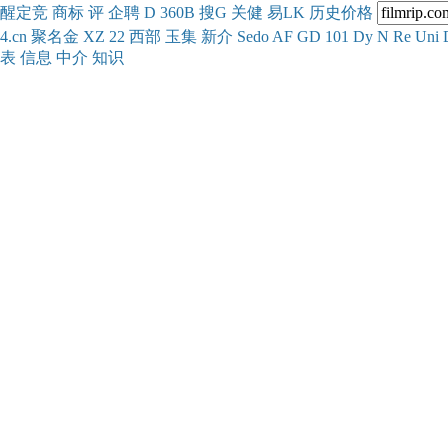
醒
定
竞
商
标
评
企
聘
D
360
B
搜
G
关健
易
LK
历史
价格
4.cn
聚名
金
XZ
22
西部
玉
集
新
介
Se
do
AF
GD
101
Dy
N
Re
Uni
表
信息
中介
知识