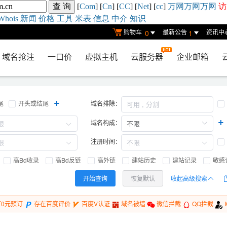
[
Com
] [
Cn
] [
CC
] [
Net
] [
cc
]
万网
万网
万网
访
Whois
新闻
价格
工具
米表
信息
中介
知识