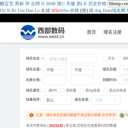
醒
定
竞
商
标
评
企
聘
D
360
B
搜
G
关健
易
LK
历史
价格
Dy
N
Re
Uni
Dan
Lo
名城
Who
Who
价格
[
微
]
墙
dog
Dom域名网