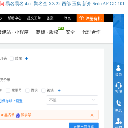
问
易名
易
名
4.cn
聚名
金
XZ
22
西部
玉
集
新
介
Se
do
AF
GD
101