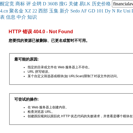
醒
定
竞
商
标
评
企
聘
D
360
B
搜
G
关健
易
LK
历史
价格
4.cn
聚名
金
XZ
22
西部
玉
集
新
介
Se
do
AF
GD
101
Dy
N
Re
Uni
表
信息
中介
知识