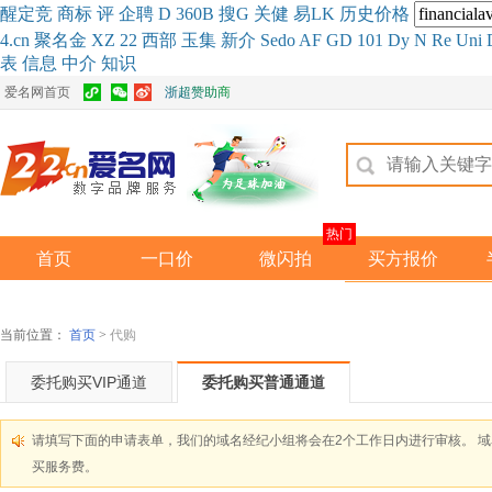
醒
定
竞
商
标
评
企
聘
D
360
B
搜
G
关健
易
LK
历史
价格
4.cn
聚名
金
XZ
22
西部
玉
集
新
介
Se
do
AF
GD
101
Dy
N
Re
Uni
表
信息
中介
知识