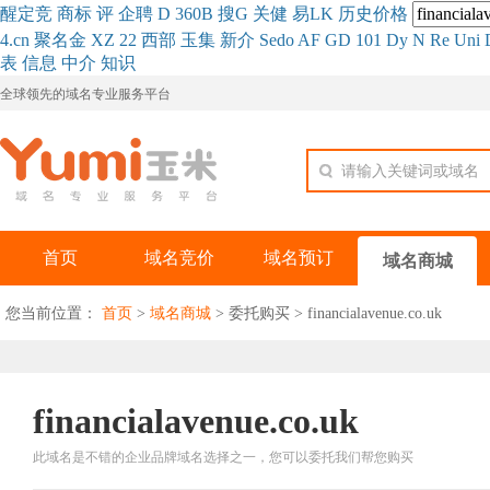
醒
定
竞
商
标
评
企
聘
D
360
B
搜
G
关健
易
LK
历史
价格
4.cn
聚名
金
XZ
22
西部
玉
集
新
介
Se
do
AF
GD
101
Dy
N
Re
Uni
表
信息
中介
知识