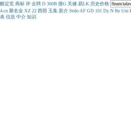
醒
定
竞
商
标
评
企
聘
D
360
B
搜
G
关健
易
LK
历史
价格
4.cn
聚名
金
XZ
22
西部
玉
集
新
介
Se
do
AF
GD
101
Dy
N
Re
Uni
表
信息
中介
知识