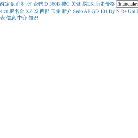
醒
定
竞
商
标
评
企
聘
D
360
B
搜
G
关健
易
LK
历史
价格
4.cn
聚名
金
XZ
22
西部
玉
集
新
介
Se
do
AF
GD
101
Dy
N
Re
Uni
表
信息
中介
知识