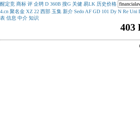
醒
定
竞
商
标
评
企
聘
D
360
B
搜
G
关健
易
LK
历史
价格
4.cn
聚名
金
XZ
22
西部
玉
集
新
介
Se
do
AF
GD
101
Dy
N
Re
Uni
表
信息
中介
知识