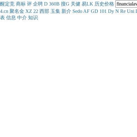
醒
定
竞
商
标
评
企
聘
D
360
B
搜
G
关健
易
LK
历史
价格
4.cn
聚名
金
XZ
22
西部
玉
集
新
介
Se
do
AF
GD
101
Dy
N
Re
Uni
表
信息
中介
知识