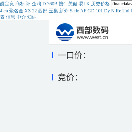
醒
定
竞
商
标
评
企
聘
D
360
B
搜
G
关健
易
LK
历史
价格
4.cn
聚名
金
XZ
22
西部
玉
集
新
介
Se
do
AF
GD
101
Dy
N
Re
Uni
表
信息
中介
知识