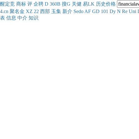
醒
定
竞
商
标
评
企
聘
D
360
B
搜
G
关健
易
LK
历史
价格
4.cn
聚名
金
XZ
22
西部
玉
集
新
介
Se
do
AF
GD
101
Dy
N
Re
Uni
表
信息
中介
知识