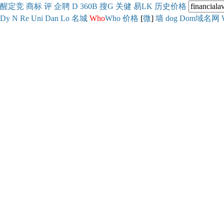
醒
定
竞
商
标
评
企
聘
D
360
B
搜
G
关健
易
LK
历史
价格
Dy
N
Re
Uni
Dan
Lo
名城
Who
Who
价格
[
微
]
墙
dog
Dom域名网