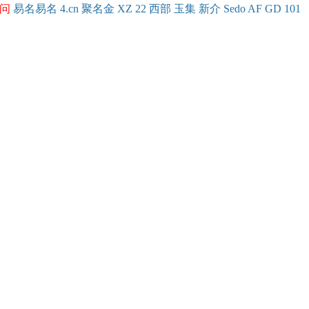
问
易名
易
名
4.cn
聚名
金
XZ
22
西部
玉
集
新
介
Se
do
AF
GD
101