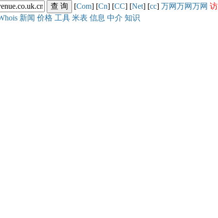
[
Com
] [
Cn
] [
CC
] [
Net
] [
cc
]
万网
万网
万网
访
Whois
新闻
价格
工具
米表
信息
中介
知识