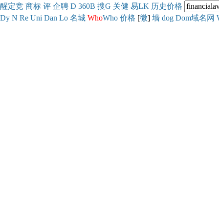
醒
定
竞
商
标
评
企
聘
D
360
B
搜
G
关健
易
LK
历史
价格
Dy
N
Re
Uni
Dan
Lo
名城
Who
Who
价格
[
微
]
墙
dog
Dom域名网