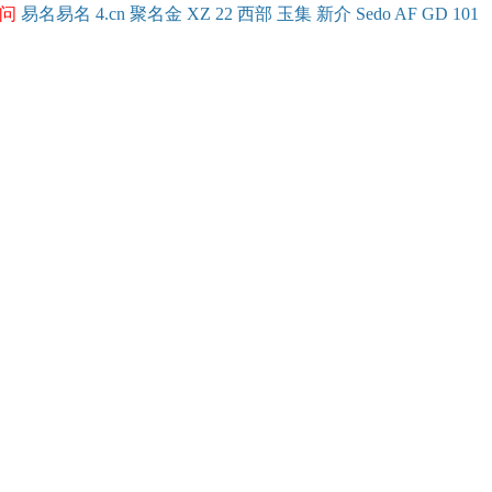
问
易名
易
名
4.cn
聚名
金
XZ
22
西部
玉
集
新
介
Se
do
AF
GD
101