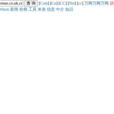
[
Com
] [
Cn
] [
CC
] [
Net
] [
cc
]
万网
万网
万网
访
Whois
新闻
价格
工具
米表
信息
中介
知识