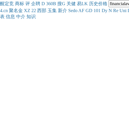
醒
定
竞
商
标
评
企
聘
D
360
B
搜
G
关健
易
LK
历史
价格
4.cn
聚名
金
XZ
22
西部
玉
集
新
介
Se
do
AF
GD
101
Dy
N
Re
Uni
表
信息
中介
知识