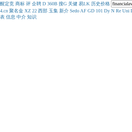
醒
定
竞
商
标
评
企
聘
D
360
B
搜
G
关健
易
LK
历史
价格
4.cn
聚名
金
XZ
22
西部
玉
集
新
介
Se
do
AF
GD
101
Dy
N
Re
Uni
表
信息
中介
知识