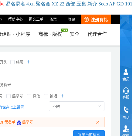
问
易名
易
名
4.cn
聚名
金
XZ
22
西部
玉
集
新
介
Se
do
AF
GD
101