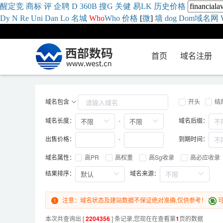
醒
定
竞
商
标
评
企
聘
D
360
B
搜
G
关健
易
LK
历史
价格
Dy
N
Re
Uni
Dan
Lo
名城
Who
Who
价格
[
微
]
墙
dog
Dom域名网