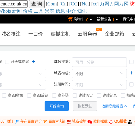
[
Com
] [
Cn
] [
CC
] [
Net
] [
cc
]
万网
万网
万网
访
Whois
新闻
价格
工具
米表
信息
中介
知识