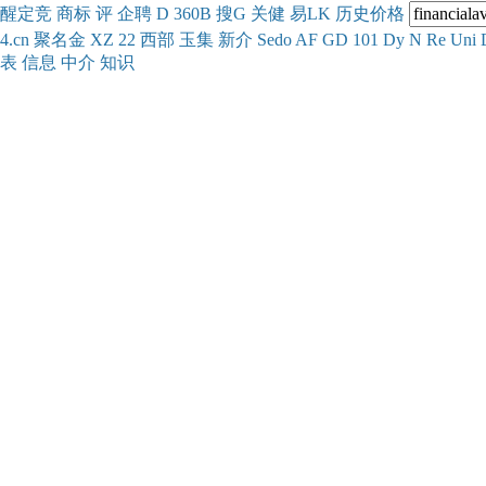
醒
定
竞
商
标
评
企
聘
D
360
B
搜
G
关健
易
LK
历史
价格
4.cn
聚名
金
XZ
22
西部
玉
集
新
介
Se
do
AF
GD
101
Dy
N
Re
Uni
表
信息
中介
知识