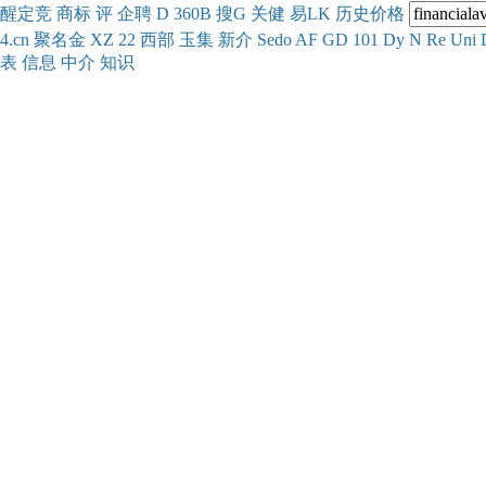
醒
定
竞
商
标
评
企
聘
D
360
B
搜
G
关健
易
LK
历史
价格
4.cn
聚名
金
XZ
22
西部
玉
集
新
介
Se
do
AF
GD
101
Dy
N
Re
Uni
表
信息
中介
知识