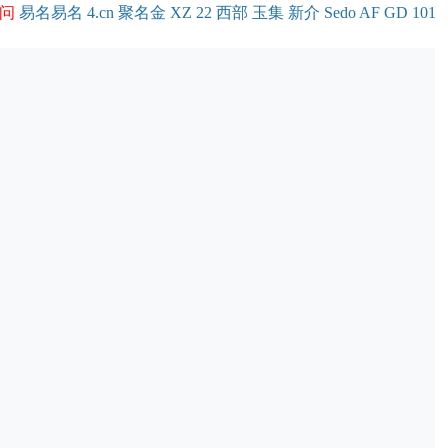
问
易名
易
名
4.cn
聚名
金
XZ
22
西部
玉
集
新
介
Se
do
AF
GD
101