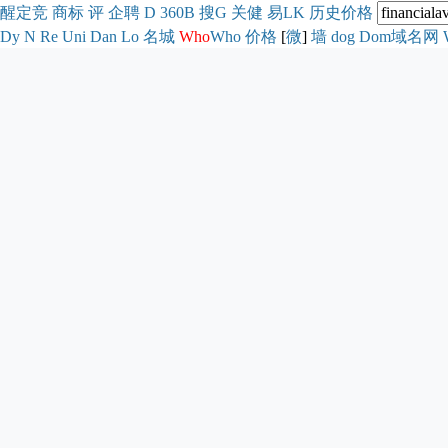
醒
定
竞
商
标
评
企
聘
D
360
B
搜
G
关健
易
LK
历史
价格
Dy
N
Re
Uni
Dan
Lo
名城
Who
Who
价格
[
微
]
墙
dog
Dom域名网