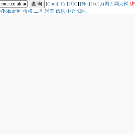
[
Com
] [
Cn
] [
CC
] [
Net
] [
cc
]
万网
万网
万网
访
Whois
新闻
价格
工具
米表
信息
中介
知识