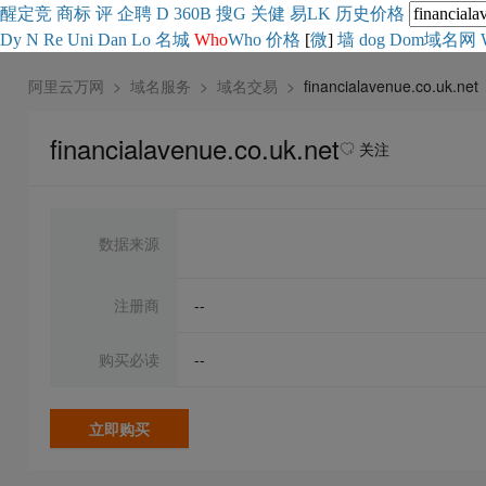
醒
定
竞
商
标
评
企
聘
D
360
B
搜
G
关健
易
LK
历史
价格
Dy
N
Re
Uni
Dan
Lo
名城
Who
Who
价格
[
微
]
墙
dog
Dom域名网