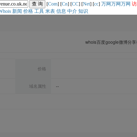
[
Com
] [
Cn
] [
CC
] [
Net
] [
cc
]
万网
万网
万网
访
Whois
新闻
价格
工具
米表
信息
中介
知识