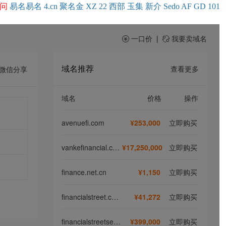
问
易名
易
名
4.cn
聚名
金
XZ
22
西部
玉
集
新
介
Se
do
AF
GD
101