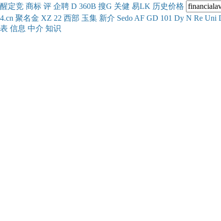
醒
定
竞
商
标
评
企
聘
D
360
B
搜
G
关健
易
LK
历史
价格
4.cn
聚名
金
XZ
22
西部
玉
集
新
介
Se
do
AF
GD
101
Dy
N
Re
Uni
表
信息
中介
知识